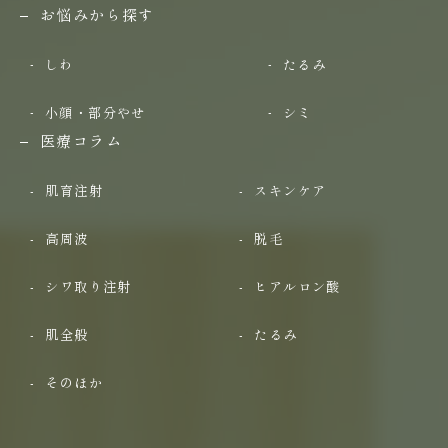
お悩みから探す
しわ
たるみ
小顔・部分やせ
シミ
医療コラム
肌育注射
スキンケア
高周波
脱毛
シワ取り注射
ヒアルロン酸
肌全般
たるみ
そのほか