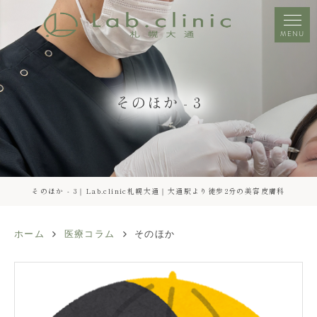
MENU
そのほか - 3
そのほか - 3｜Lab.clinic札幌大通｜大通駅より徒歩2分の美容皮膚科
ホーム
医療コラム
そのほか