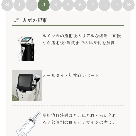
«
»
1
2
3
4
5
6
7
…
9
人気の記事
ルメッカの施術後のリアルな経過！直後
から施術後2週間までの肌変化を解説
オールタイト初挑戦レポート！
脂肪溶解注射はどこにどれくらい入れ
る？部位別の目安とデザインの考え方