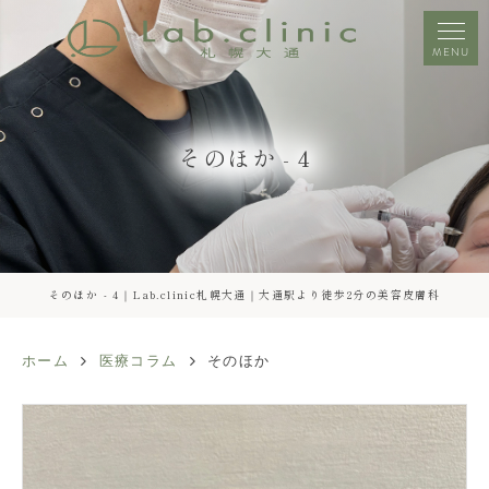
MENU
そのほか - 4
そのほか - 4｜Lab.clinic札幌大通｜大通駅より徒歩2分の美容皮膚科
ホーム
医療コラム
そのほか