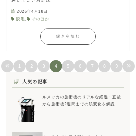
過と正しい対処法
2026年4月18日
,
脱毛
そのほか
続きを読む
«
»
1
2
3
4
5
6
7
8
9
人気の記事
ルメッカの施術後のリアルな経過！直後
から施術後2週間までの肌変化を解説