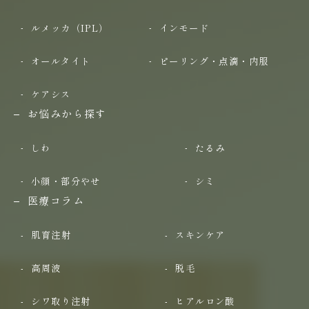
ルメッカ（IPL）
インモード
オールタイト
ピーリング・点滴・内服
ケアシス
お悩みから探す
しわ
たるみ
小顔・部分やせ
シミ
医療コラム
肌育注射
スキンケア
高周波
脱毛
シワ取り注射
ヒアルロン酸