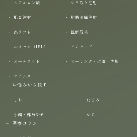
ヒアルロン酸
シワ取り注射
肌育注射
脂肪溶解注射
糸リフト
医療脱毛
ルメッカ（IPL）
インモード
オールタイト
ピーリング・点滴・内服
ケアシス
お悩みから探す
しわ
たるみ
小顔・部分やせ
シミ
医療コラム