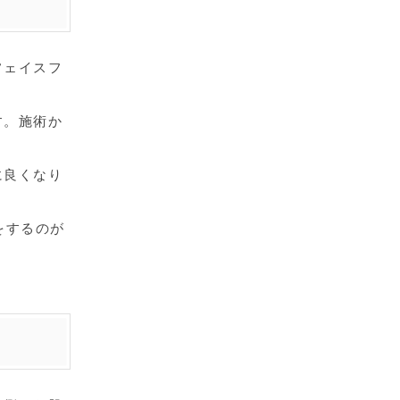
フェイスフ
す。施術か
に良くなり
をするのが