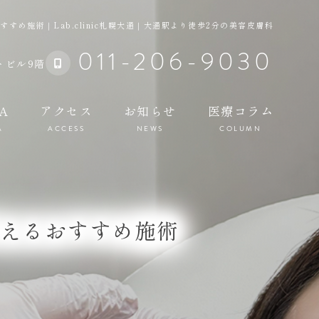
め施術｜Lab.clinic札幌大通｜大通駅より徒歩2分の美容皮膚科
011-206-9030
トビル9階
A
アクセス
お知らせ
医療コラム
A
ACCESS
NEWS
COLUMN
えるおすすめ施術