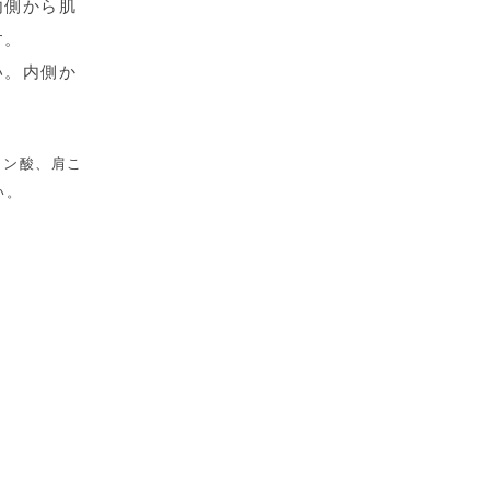
内側から肌
す。
い。内側か
ロン酸、肩こ
い。