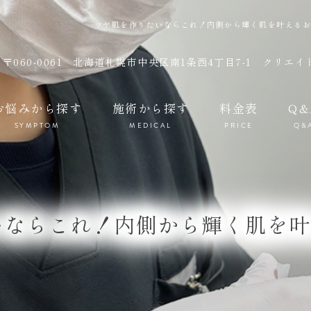
ツヤ肌を作りたいならこれ！内側から輝く肌を叶えるおすす
〒060-0061
北海道札幌市中央区南1条西4丁目7-1 クリエイ
お悩みから探す
施術から探す
料金表
Q&
SYMPTOM
MEDICAL
PRICE
Q&
いならこれ！内側から輝く肌を叶