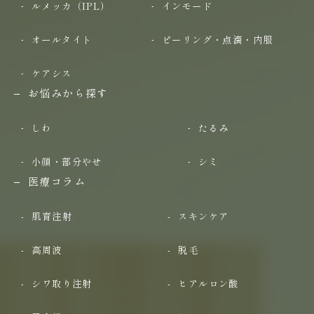
ルメッカ（IPL）
インモード
オールタイト
ピーリング・点滴・内服
ケアシス
お悩みから探す
しわ
たるみ
小顔・部分やせ
シミ
医療コラム
肌育注射
スキンケア
高周波
脱毛
シワ取り注射
ヒアルロン酸