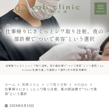
MENU
仕事帰りにさくっとシワ取り注射。夜の
部診療で“ついで美容”という選択
仕事帰りにさくっとシワ取り注射。夜の部診療で“ついで美容”という選択｜La
b.clinic札幌大通｜大通駅より徒歩2分の美容皮膚科
ホーム
医療コラム
シワ取り注射
そのほか
仕事帰りにさくっとシワ取り注射。夜の部診療で“ついで美
容”という選択
2026年6月10日