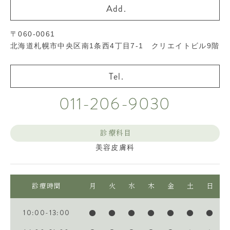
〒060-0061
北海道札幌市中央区南1条西4丁目7-1 クリエイトビル9階
011-206-9030
診療科目
美容皮膚科
診療時間
月
火
水
木
金
土
日
10:00-13:00
●
●
●
●
●
●
●