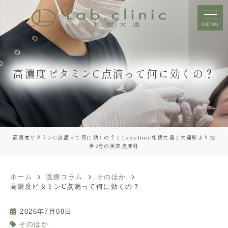
MENU
高濃度ビタミンC点滴って何に効くの？
高濃度ビタミンC点滴って何に効くの？｜Lab.clinic札幌大通｜大通駅より徒
歩2分の美容皮膚科
ホーム
医療コラム
そのほか
高濃度ビタミンC点滴って何に効くの？
2026年7月08日
そのほか