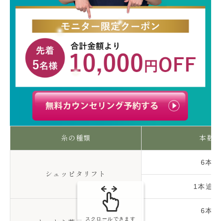
糸の種類
本数
6本
シュッピタリフト
1本追加
6本
スクロールできます